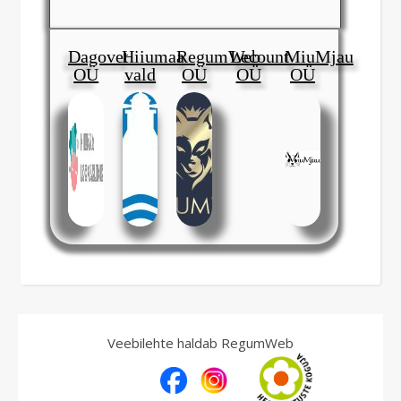
Dagovet
Hiiumaa
RegumWeb
Lecount
MiuMjau
OÜ
vald
OÜ
OÜ
OÜ
Veebilehte haldab RegumWeb