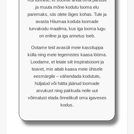
ja muuta mõne kodutu looma elu
paremaks, siis olete õiges kohas. Tule ja
avasta Hiiumaa koduta loomade
turvakodu maailma, kus iga looma lugu
on eriline ja iga annetus loeb.
Ootame teid avasüli meie kassituppa
külla ning meie tegemistes kaasa lööma.
Loodame, et leiate siit inspiratsiooni ja
teavet, mis aitab kaasa meie ühisele
eesmärgile – vähendada kodutute,
hüljatud või hätta jäänud loomade
arvukust ning pakkuda neile uut
võimalust elada õnnelikult oma igaveses
kodus.