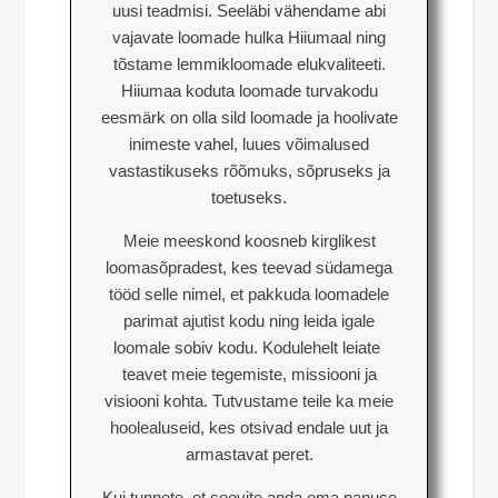
uusi teadmisi. Seeläbi vähendame abi
vajavate loomade hulka Hiiumaal ning
tõstame lemmikloomade elukvaliteeti.
Hiiumaa koduta loomade turvakodu
eesmärk on olla sild loomade ja hoolivate
inimeste vahel, luues võimalused
vastastikuseks rõõmuks, sõpruseks ja
toetuseks.
Meie meeskond koosneb kirglikest
loomasõpradest, kes teevad südamega
tööd selle nimel, et pakkuda loomadele
parimat ajutist kodu ning leida igale
loomale sobiv kodu. Kodulehelt leiate
teavet meie tegemiste, missiooni ja
visiooni kohta. Tutvustame teile ka meie
hoolealuseid, kes otsivad endale uut ja
armastavat peret.
Kui tunnete, et soovite anda oma panuse