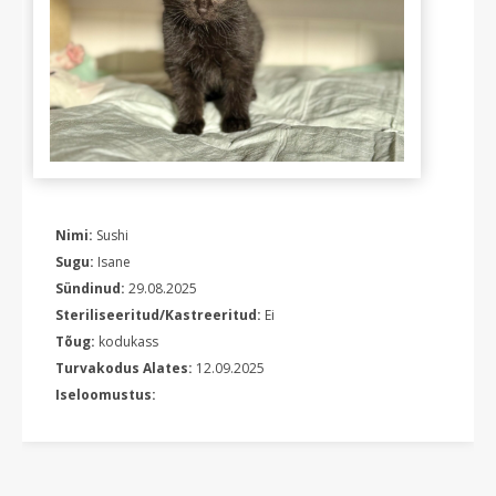
Nimi:
Sushi
Sugu:
Isane
Sündinud:
29.08.2025
Steriliseeritud/Kastreeritud:
Ei
Tõug:
kodukass
Turvakodus Alates:
12.09.2025
Iseloomustus: